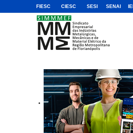
FIESC
CIESC
SESI
SENAI
IE