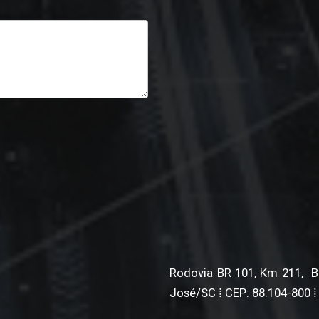
Rodovia BR 101, Km 211, BL 
José/SC ⁞ CEP: 88.104-800 ⁞