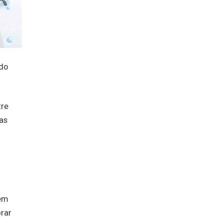
 do
tre
as
 em
orar