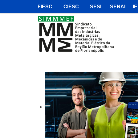
FIESC
CIESC
SESI
SENAI
IE