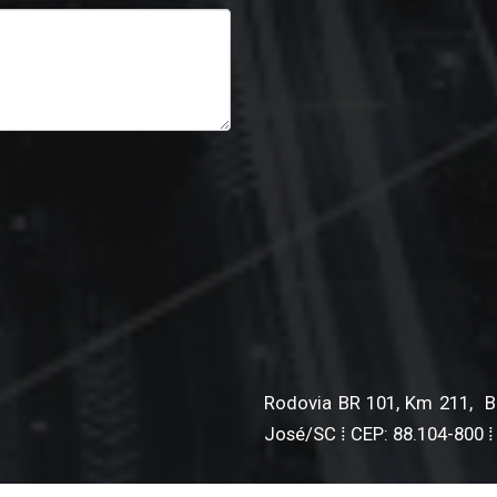
Rodovia BR 101, Km 211, BL 
José/SC ⁞ CEP: 88.104-800 ⁞