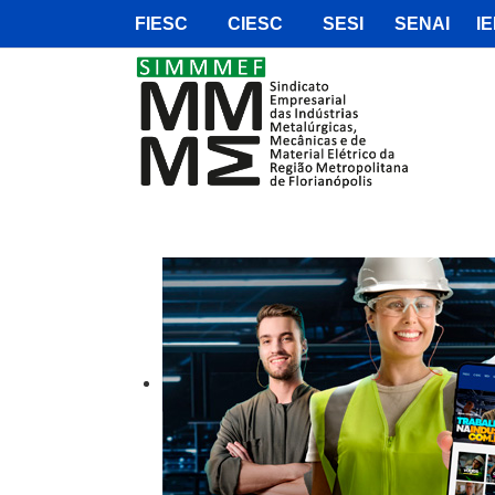
FIESC
CIESC
SESI
SENAI
IE